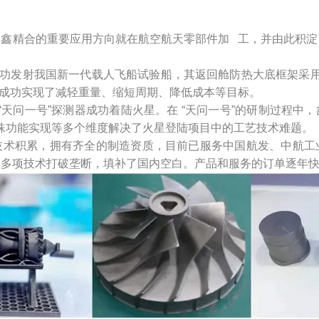
，鑫精合的重要应用方向就在航空航天零部件加 工，并由此积淀
B 火箭成功发射我国新一代载人飞船试验船，其返回舱防热大底框架采
印，成功实现了减轻重量、缩短周期、降低成本等目标。
测任务“天问一号”探测器成功着陆火星。在 “天问一号”的研制过程
特殊功能实现等多个维度解决了火星登陆项目中的工艺技术难题。
技术积累，拥有齐全的制造资质，目前已服务中国航发、中航工
，多项技术打破垄断，填补了国内空白。产品和服务的订单逐年