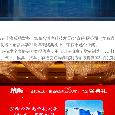
论坛在上海成功举办，鑫精合激光科技发展(北京)有限公司（简称
制造・创新驱动25周年颁奖典礼上，荣获卓越企业奖。
制造技术全套解决方案提供商，不仅自主研发了增材制造（3D 
源、医疗、模具、汽车、轨道交通等高端制造领域提供零组件定